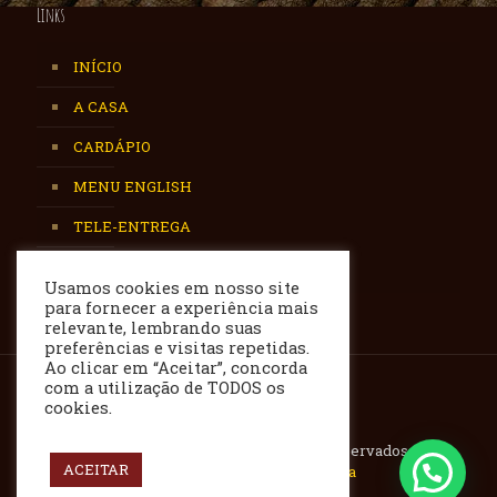
Links
INÍCIO
A CASA
CARDÁPIO
MENU ENGLISH
TELE-ENTREGA
CONTATO
Usamos cookies em nosso site
para fornecer a experiência mais
relevante, lembrando suas
preferências e visitas repetidas.
Ao clicar em “Aceitar”, concorda
com a utilização de TODOS os
cookies.
Zimbabwe 2017 - Todos os direitos reservados -
ACEITAR
Desenvolvido por
Marca Mídia