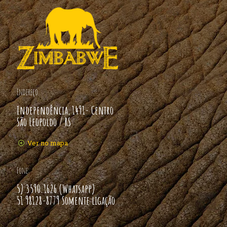
Endereço
Independência, 1491- Centro
São Leopoldo / RS
Ver no mapa
Fone:
5) 3590.1626 (Whatsapp)
51 98128-8779 Somente ligação